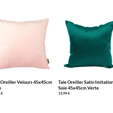
 Oreiller Velours 45x45cm
Taie Oreiller Satin Imitatio
e
Soie 45x45cm Verte
0
€
13,99
€