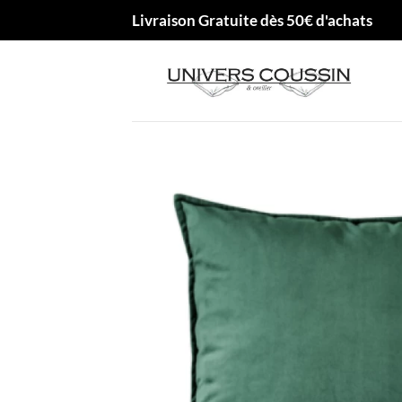
Passer
Livraison Gratuite dès 50€ d'achats
au
contenu