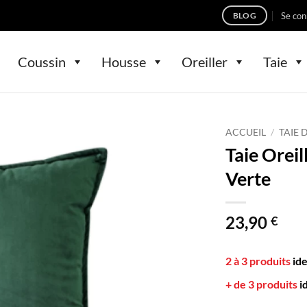
Se con
BLOG
Coussin
Housse
Oreiller
Taie
ACCUEIL
/
TAIE 
Taie Orei
Verte
23,90
€
2 à 3 produits
id
+ de 3 produits
i