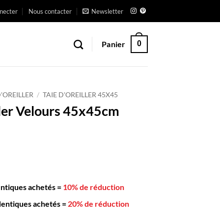
necter
Nous contacter
Newsletter
Panier
0
D'OREILLER
/
TAIE D'OREILLER 45X45
ller Velours 45x45cm
entiques achetés
=
10% de réduction
dentiques achetés
=
20% de réduction