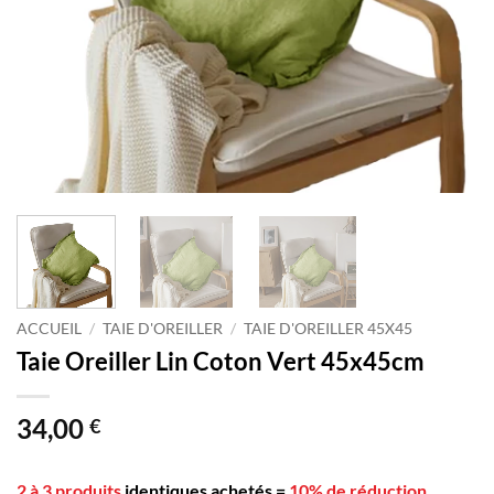
ACCUEIL
/
TAIE D'OREILLER
/
TAIE D'OREILLER 45X45
Taie Oreiller Lin Coton Vert 45x45cm
34,00
€
2 à 3 produits
identiques achetés
=
10% de réduction