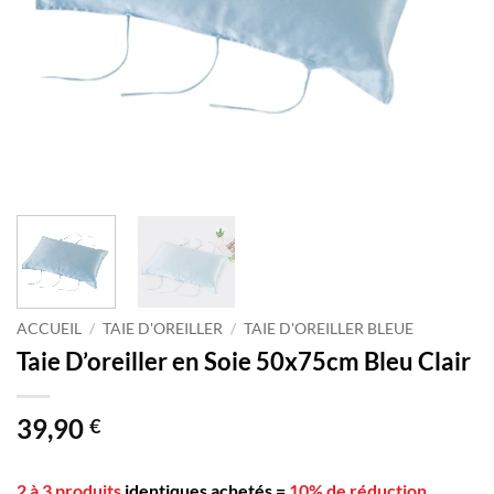
ACCUEIL
/
TAIE D'OREILLER
/
TAIE D'OREILLER BLEUE
Taie D’oreiller en Soie 50x75cm Bleu Clair
39,90
€
2 à 3 produits
identiques achetés
=
10% de réduction