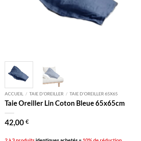
ACCUEIL
/
TAIE D'OREILLER
/
TAIE D'OREILLER 65X65
Taie Oreiller Lin Coton Bleue 65x65cm
42,00
€
2 à 3 produits
identiques achetés
=
10% de réduction