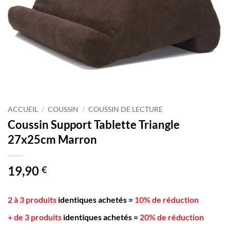
ACCUEIL
/
COUSSIN
/
COUSSIN DE LECTURE
Coussin Support Tablette Triangle
27x25cm Marron
19,90
€
2 à 3 produits
identiques achetés
=
10% de réduction
+ de 3 produits
identiques achetés
=
20% de réduction