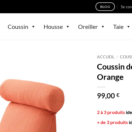
Se con
BLOG
Coussin
Housse
Oreiller
Taie
ACCUEIL
/
COUS
Coussin d
Orange
99,00
€
2 à 3 produits
id
+ de 3 produits
i