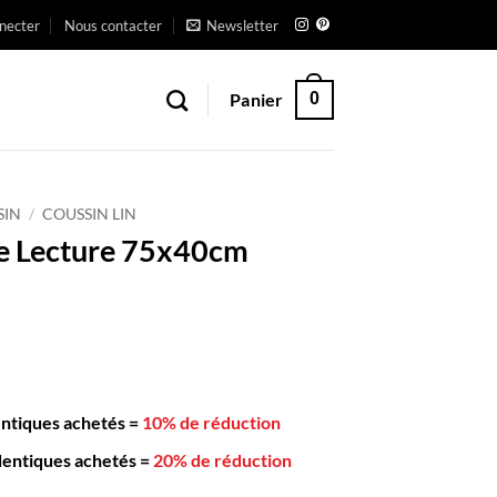
necter
Nous contacter
Newsletter
Panier
0
SIN
/
COUSSIN LIN
e Lecture 75x40cm
entiques achetés
=
10% de réduction
dentiques achetés
=
20% de réduction