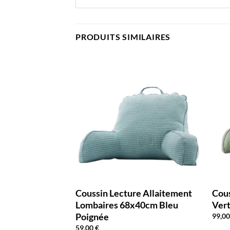
PRODUITS SIMILAIRES
cture 75x40cm
Coussin Lecture Allaitement
Cou
Lombaires 68x40cm Bleu
Ver
Poignée
99,0
59,00
€