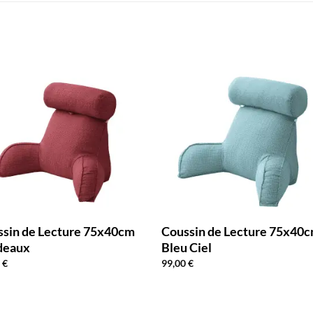
ssin de Lecture 75x40cm
Coussin de Lecture 75x40
deaux
Bleu Ciel
0
€
99,00
€