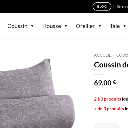
Se con
BLOG
Coussin
Housse
Oreiller
Taie
ACCUEIL
/
COUS
Coussin d
69,00
€
2 à 3 produits
id
+ de 3 produits
i
quantité de Coussi