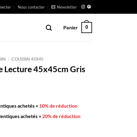
necter
Nous contacter
Newsletter
Panier
0
SIN
/
COUSSIN 45X45
e Lecture 45x45cm Gris
entiques achetés
=
10% de réduction
dentiques achetés
=
20% de réduction
n de Lecture 45x45cm Gris