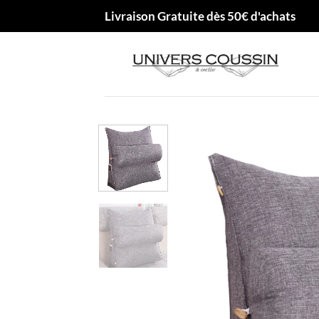
Passer
Livraison Gratuite dès 50€ d'achats
au
contenu