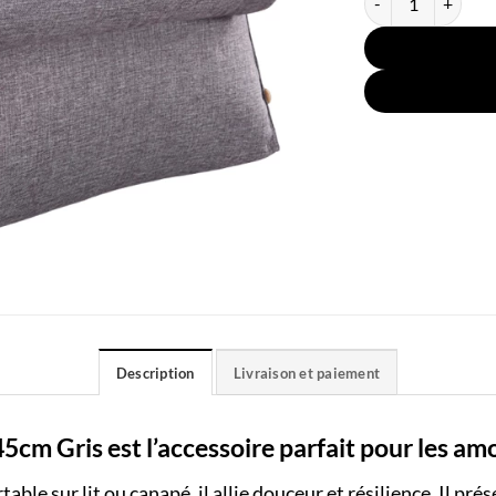
Description
Livraison et paiement
cm Gris est l’accessoire parfait pour les amo
able sur lit ou canapé, il allie douceur et résilience. Il p