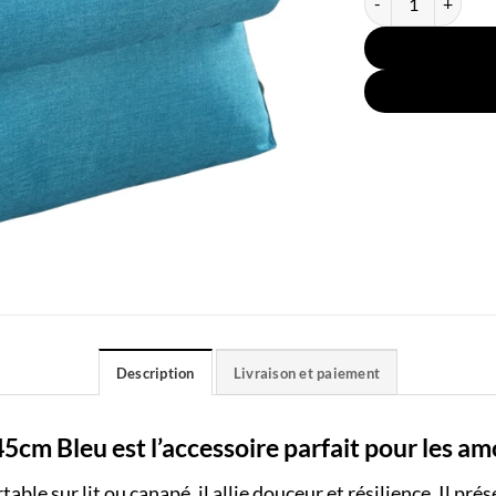
Description
Livraison et paiement
cm Bleu est l’accessoire parfait pour les amo
able sur lit ou canapé, il allie douceur et résilience. Il p