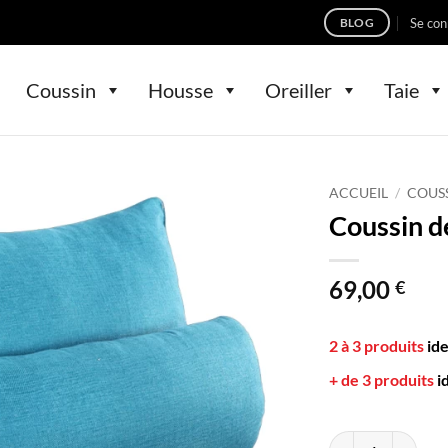
Se con
BLOG
Coussin
Housse
Oreiller
Taie
ACCUEIL
/
COUS
Coussin d
69,00
€
2 à 3 produits
id
+ de 3 produits
i
quantité de Coussi