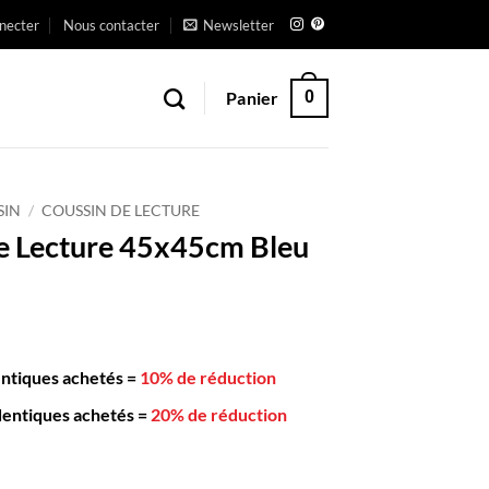
necter
Nous contacter
Newsletter
Panier
0
SIN
/
COUSSIN DE LECTURE
e Lecture 45x45cm Bleu
entiques achetés
=
10% de réduction
dentiques achetés
=
20% de réduction
n de Lecture 45x45cm Bleu