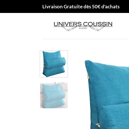
Passer
Livraison Gratuite dès 50€ d'achats
au
contenu