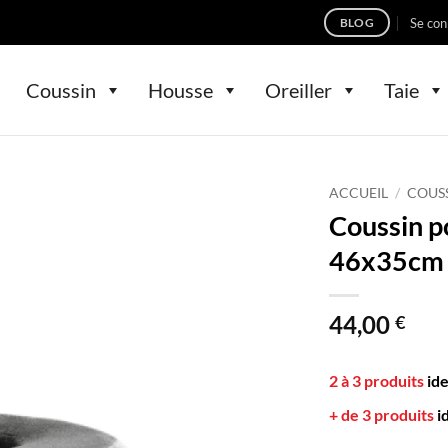
Se con
BLOG
Coussin
Housse
Oreiller
Taie
ACCUEIL
/
COUS
Coussin p
46x35cm 
44,00
€
2 à 3 produits
id
+ de 3 produits
i