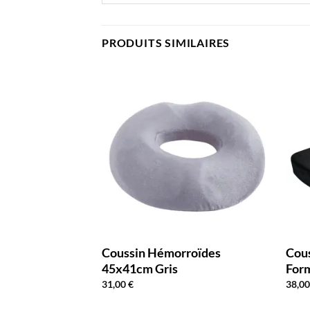
PRODUITS SIMILAIRES
rroïde Mémoire
Coussin Hémorroïdes
Cou
m Noir
45x41cm Gris
For
31,00
€
38,0