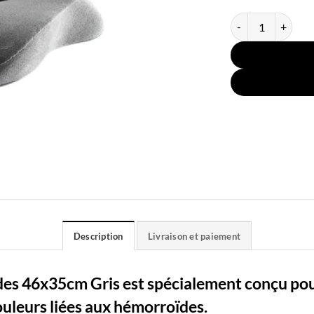
quantité de Couss
Description
Livraison et paiement
es 46x35cm Gris est spécialement conçu pou
ouleurs liées aux hémorroïdes.