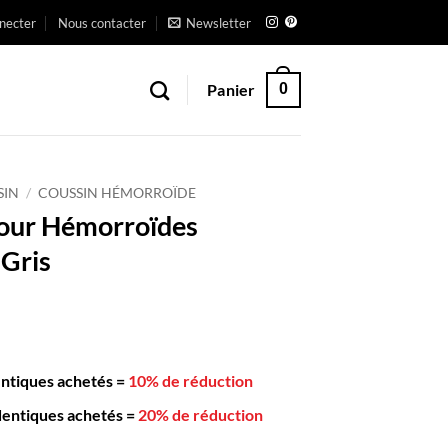
necter
Nous contacter
Newsletter
Panier
0
SIN
/
COUSSIN HÉMORROÏDE
our Hémorroïdes
Gris
entiques achetés
=
10% de réduction
dentiques achetés
=
20% de réduction