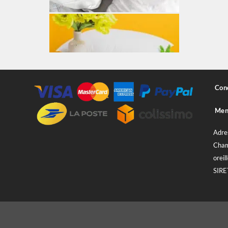
Cond
Ment
Adre
Cham
oreill
SIRE