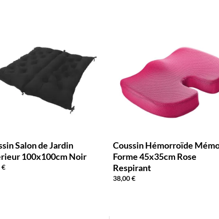
sin Salon de Jardin
Coussin Hémorroïde Mémo
érieur 100x100cm Noir
Forme 45x35cm Rose
Respirant
0
€
38,00
€