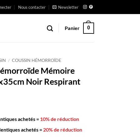
necter
Nous contacter
Newsletter
Panier
0
SIN
/
COUSSIN HÉMORROÏDE
Hémorroïde Mémoire
x35cm Noir Respirant
entiques achetés
=
10% de réduction
dentiques achetés
=
20% de réduction