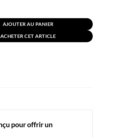
in Hémorroïde Mémoire Forme 45x35cm Noir Respirant
AJOUTER AU PANIER
ACHETER CET ARTICLE
u pour offrir un