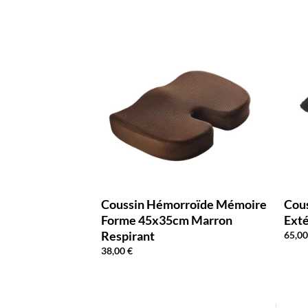
rroïde Mémoire
Coussin Hémorroïde Mémoire
Cous
m Rose
Forme 45x35cm Marron
Ext
Respirant
65,0
38,00
€