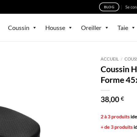
Se con
BLOG
Coussin
Housse
Oreiller
Taie
ACCUEIL
/
COUS
Coussin 
Forme 45
38,00
€
2 à 3 produits
id
+ de 3 produits
i