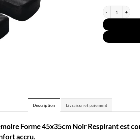
quantité de Couss
Description
Livraison et paiement
oire Forme 45x35cm Noir Respirant est conç
nfort accru.