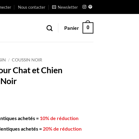
necter
Nous contacter
Newsletter
Panier
0
SIN
/
COUSSIN NOIR
our Chat et Chien
Noir
entiques achetés
=
10% de réduction
dentiques achetés
=
20% de réduction