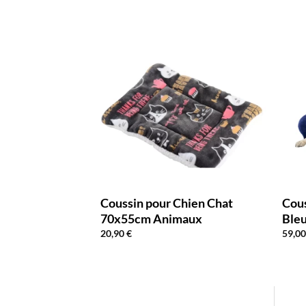
hien Chat
Coussin pour Chien Chat
Cous
aux
70x55cm Animaux
Ble
20,90
€
59,0