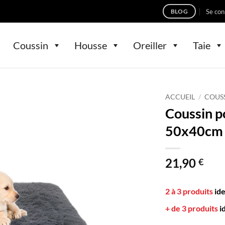
Se con
BLOG
Coussin
Housse
Oreiller
Taie
ACCUEIL
/
COUS
Coussin p
50x40cm 
21,90
€
2 à 3 produits
id
+ de 3 produits
i