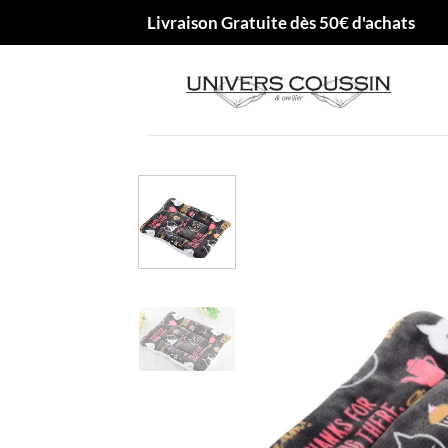
Passer
Livraison Gratuite dès 50€ d'achats
au
contenu