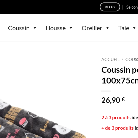
Se con
BLOG
Coussin
Housse
Oreiller
Taie
ACCUEIL
/
COUS
Coussin p
100x75c
26,90
€
2 à 3 produits
id
+ de 3 produits
i