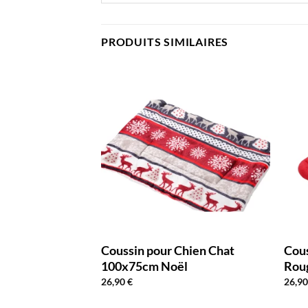
PRODUITS SIMILAIRES
hien Chat
Coussin pour Chien Chat
Cous
aux
100x75cm Noël
Rou
26,90
€
26,9