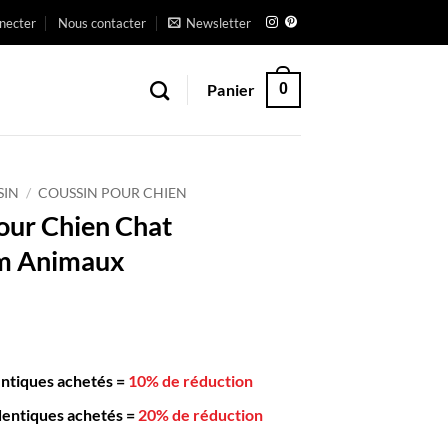
necter
Nous contacter
Newsletter
Panier
0
SIN
/
COUSSIN POUR CHIEN
our Chien Chat
m Animaux
entiques achetés
=
10% de réduction
dentiques achetés
=
20% de réduction