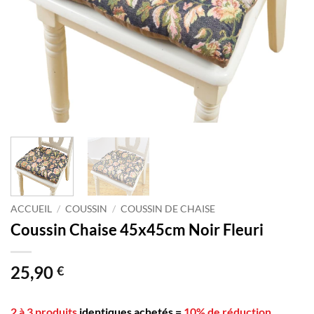
ACCUEIL
/
COUSSIN
/
COUSSIN DE CHAISE
Coussin Chaise 45x45cm Noir Fleuri
25,90
€
2 à 3 produits
identiques achetés
=
10% de réduction