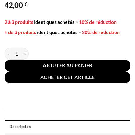
42,00
€
5 basé sur
notation
client
2 à 3 produits
identiques achetés
=
10% de réduction
+ de 3 produits
identiques achetés
=
20% de réduction
quantité de Taie Oreiller Soie Mûrier Rouge Bordeaux 51x91cm
AJOUTER AU PANIER
ACHETER CET ARTICLE
Description