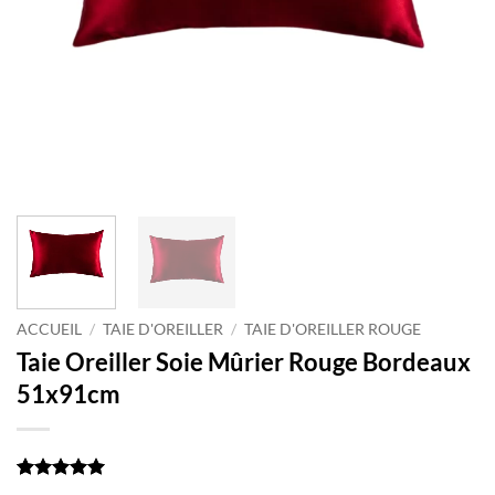
ACCUEIL
/
TAIE D'OREILLER
/
TAIE D'OREILLER ROUGE
Taie Oreiller Soie Mûrier Rouge Bordeaux
51x91cm
Noté
1
5
sur