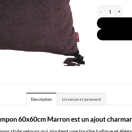
quantité de Houss
Description
Livraison et paiement
mpon 60x60cm Marron est un ajout charmant
ons style velours qui ajoutent une touche ludique et éléga