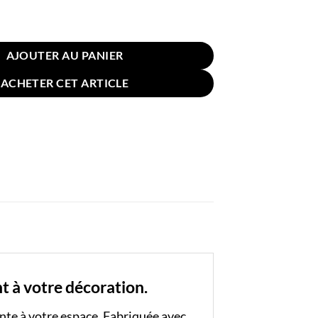
e pour Coussin Pompon 60x60cm Marron
AJOUTER AU PANIER
ACHETER CET ARTICLE
 à votre décoration.
nte à votre espace. Fabriquée avec