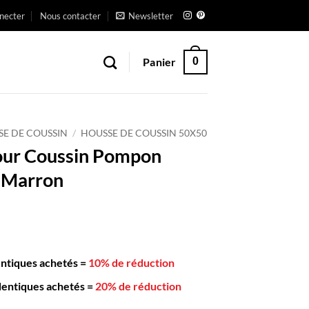
necter
Nous contacter
Newsletter
Panier
0
SE DE COUSSIN
/
HOUSSE DE COUSSIN 50X50
our Coussin Pompon
 Marron
entiques achetés
=
10% de réduction
dentiques achetés
=
20% de réduction