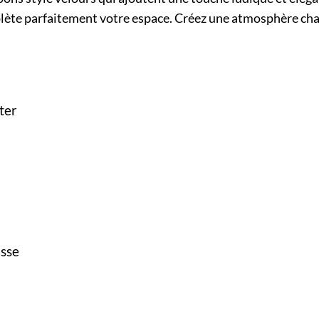
plète parfaitement votre espace. Créez une atmosphère ch
ter
usse