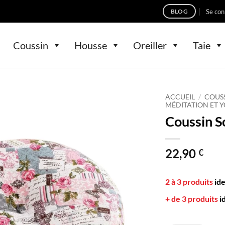
Se con
BLOG
Coussin
Housse
Oreiller
Taie
ACCUEIL
/
COUS
MÉDITATION ET 
Coussin S
22,90
€
2 à 3 produits
id
+ de 3 produits
i