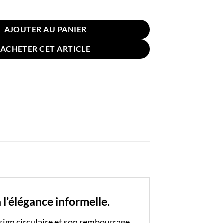
n Sol Rond 40cm Rose Fleuri
AJOUTER AU PANIER
ACHETER CET ARTICLE
 l’élégance informelle.
sign circulaire et son rembourrage