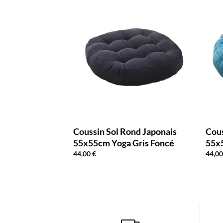
 Rond Japonais
Coussin Sol Rond Japonais
Cous
ation Gris
55x55cm Yoga Gris Foncé
55x
44,00
€
44,0