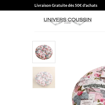
Passer
Livraison Gratuite dès 50€ d'achats
au
contenu