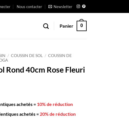
necter
Nous contacter
Newsletter
Panier
0
SIN
/
COUSSIN DE SOL
/
COUSSIN DE
YOGA
ol Rond 40cm Rose Fleuri
entiques achetés
=
10% de réduction
dentiques achetés
=
20% de réduction