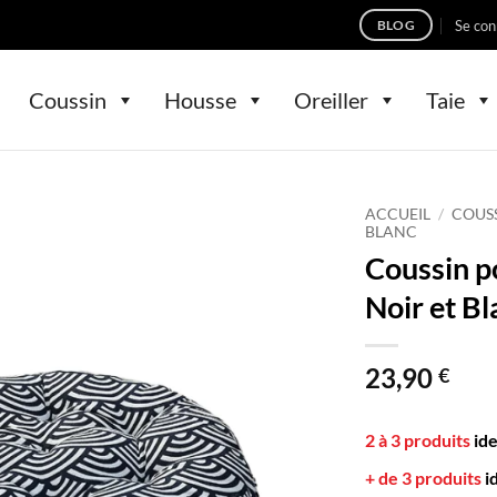
Se con
BLOG
Coussin
Housse
Oreiller
Taie
ACCUEIL
/
COUS
BLANC
Coussin p
Noir et B
23,90
€
2 à 3 produits
id
+ de 3 produits
i