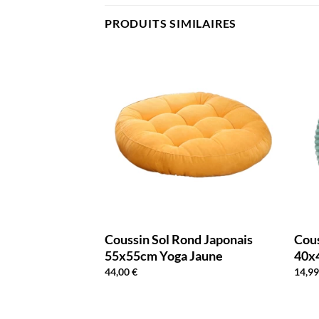
PRODUITS SIMILAIRES
nd Japonais
Coussin Sol Rond Japonais
Cous
 Rose
55x55cm Yoga Jaune
40x
44,00
€
14,9