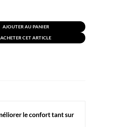
n pour Sol Chaise Vagues Noir et Blanc 40cm
AJOUTER AU PANIER
ACHETER CET ARTICLE
liorer le confort tant sur