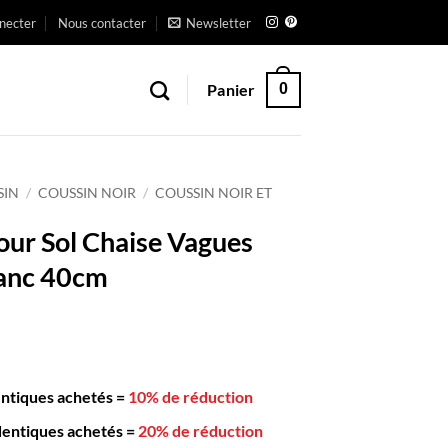
necter
Nous contacter
Newsletter
Panier
0
SIN
/
COUSSIN NOIR
/
COUSSIN NOIR ET
our Sol Chaise Vagues
lanc 40cm
entiques achetés
=
10% de réduction
dentiques achetés
=
20% de réduction