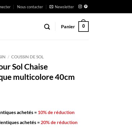
necter
Nous contacter
Newsletter
Panier
0
SIN
/
COUSSIN DE SOL
our Sol Chaise
que multicolore 40cm
entiques achetés
=
10% de réduction
dentiques achetés
=
20% de réduction