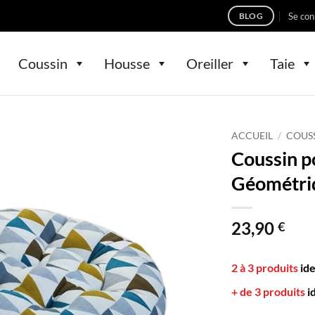
Se con
BLOG
Coussin
Housse
Oreiller
Taie
ACCUEIL
/
COUS
Coussin p
Géométri
23,90
€
2 à 3 produits
id
+ de 3 produits
i