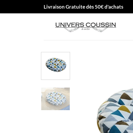
Passer
Livraison Gratuite dès 50€ d'achats
au
contenu