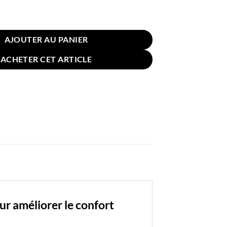
n pour Sol Chaise Géométrique multicolore 40cm
AJOUTER AU PANIER
ACHETER CET ARTICLE
r améliorer le confort