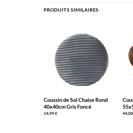
PRODUITS SIMILAIRES
nd Japonais
Coussin de Sol Chaise Rond
Cous
Vert
40x40cm Gris Foncé
55x
14,99
€
44,0