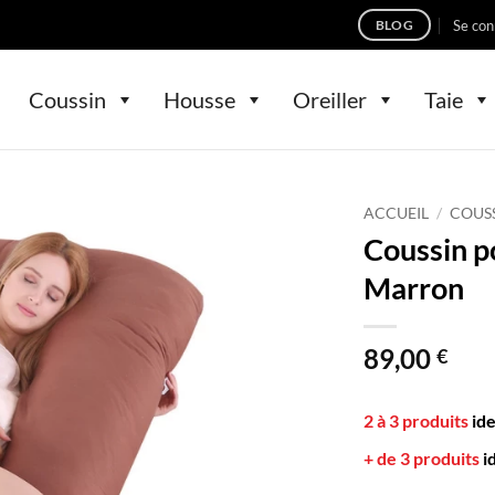
Se con
BLOG
Coussin
Housse
Oreiller
Taie
ACCUEIL
/
COUS
Coussin 
Marron
89,00
€
2 à 3 produits
id
+ de 3 produits
i