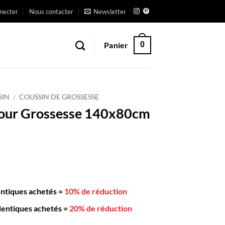
necter
Nous contacter
Newsletter
Panier
0
SIN
/
COUSSIN DE GROSSESSE
pour Grossesse 140x80cm
entiques achetés
=
10% de réduction
dentiques achetés
=
20% de réduction