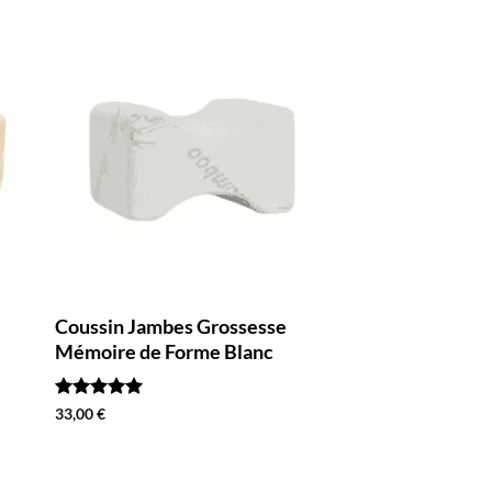
Coussin Jambes Grossesse
Mémoire de Forme Blanc
Note
5
sur
33,00
€
5