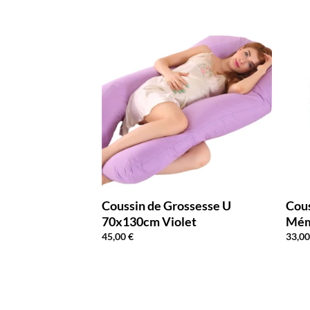
sse Papillon
Coussin de Grossesse U
Cou
70x130cm Violet
Mém
45,00
€
33,0