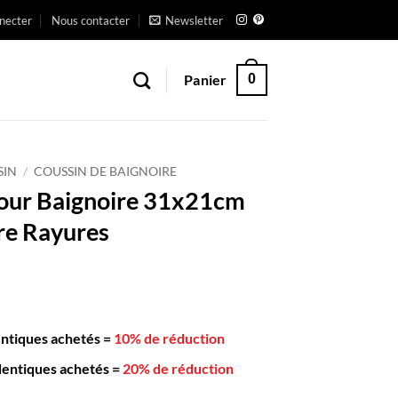
necter
Nous contacter
Newsletter
Panier
0
SIN
/
COUSSIN DE BAIGNOIRE
our Baignoire 31x21cm
re Rayures
entiques achetés
=
10% de réduction
dentiques achetés
=
20% de réduction