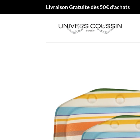
Passer
Livraison Gratuite dès 50€ d'achats
au
contenu