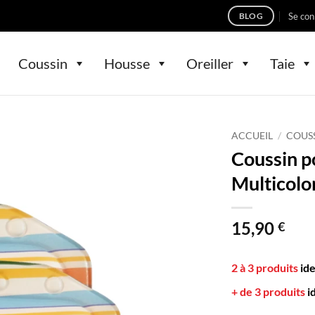
Se con
BLOG
Coussin
Housse
Oreiller
Taie
ACCUEIL
/
COUS
Coussin p
Multicolo
15,90
€
2 à 3 produits
id
+ de 3 produits
i