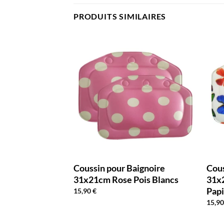
PRODUITS SIMILAIRES
aignoire
Coussin pour Baignoire
Cous
Rayures
31x21cm Rose Pois Blancs
31x
Papi
15,90
€
15,9