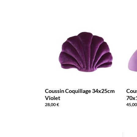
pédique
Coussin Coquillage 34x25cm
Cous
cale Vert Eau
Violet
70x1
28,00
€
45,0