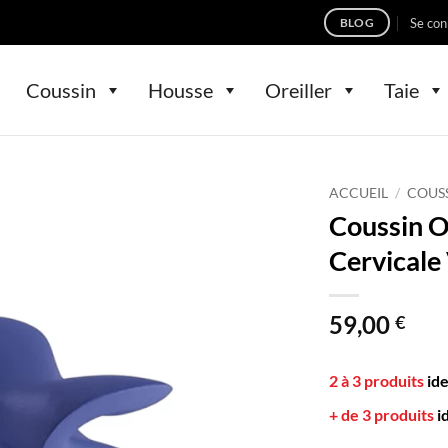
Se con
BLOG
Coussin
Housse
Oreiller
Taie
ACCUEIL
/
COUS
Coussin O
Cervicale 
59,00
€
2 à 3 produits
id
+ de 3 produits
i