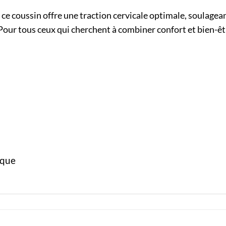
e coussin offre une traction cervicale optimale, soulagean
 Pour tous ceux qui cherchent à combiner confort et bien-ê
ique