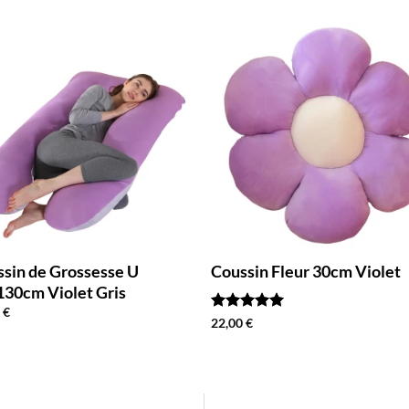
sin de Grossesse U
Coussin Fleur 30cm Violet
30cm Violet Gris
0
€
Note
5
sur
22,00
€
5