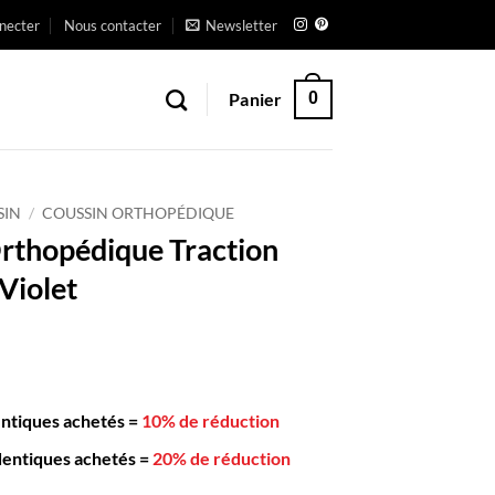
necter
Nous contacter
Newsletter
Panier
0
SIN
/
COUSSIN ORTHOPÉDIQUE
rthopédique Traction
Violet
entiques achetés
=
10% de réduction
dentiques achetés
=
20% de réduction