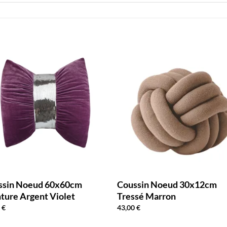
ssin Noeud 60x60cm
Coussin Noeud 30x12cm
ture Argent Violet
Tressé Marron
0
€
43,00
€