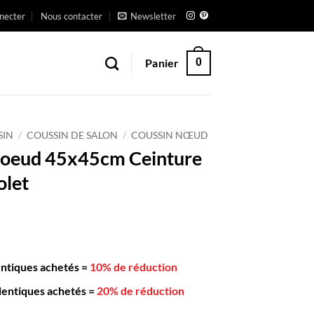
necter
Nous contacter
Newsletter
Panier
0
SIN
/
COUSSIN DE SALON
/
COUSSIN NŒUD
Noeud 45x45cm Ceinture
olet
entiques achetés
=
10% de réduction
dentiques achetés
=
20% de réduction