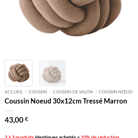
ACCUEIL
/
COUSSIN
/
COUSSIN DE SALON
/
COUSSIN NŒUD
Coussin Noeud 30x12cm Tressé Marron
43,00
€
2 à 3 produits
identiques achetés
=
10% de réduction