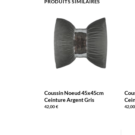
PRODUITS SIMILAIRES
Tressé 45x45cm
Coussin Noeud 45x45cm
Cou
Ceinture Argent Gris
Cein
42,00
€
42,0