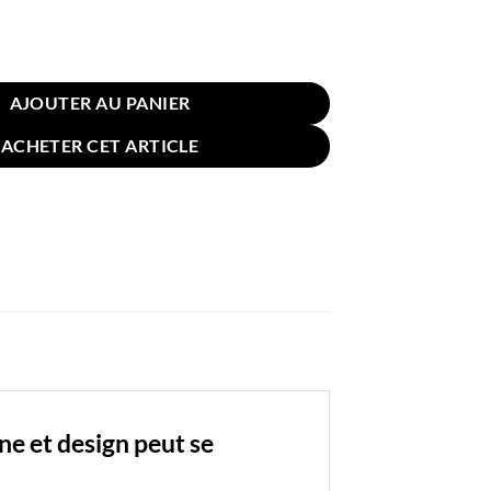
in Noeud 30x12cm Tressé Bleu Turquoise
AJOUTER AU PANIER
ACHETER CET ARTICLE
e et design peut se