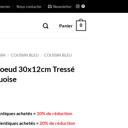
necter
Nous contacter
Newsletter
Panier
0
SIN
/
COUSSIN BLEU
/
COUSSIN BLEU
Noeud 30x12cm Tressé
uoise
entiques achetés
=
10% de réduction
dentiques achetés
=
20% de réduction