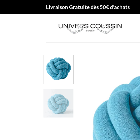
Passer
Livraison Gratuite dès 50€ d'achats
au
contenu