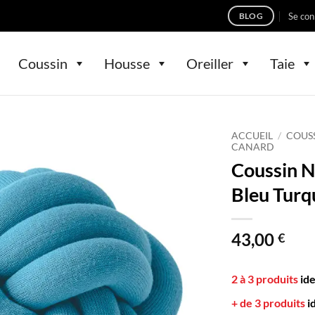
Se con
BLOG
Coussin
Housse
Oreiller
Taie
ACCUEIL
/
COUS
CANARD
Coussin 
Bleu Turq
43,00
€
2 à 3 produits
id
+ de 3 produits
i