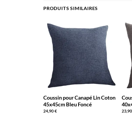
PRODUITS SIMILAIRES
anapé Lin Coton
Coussin pour Canapé Lin Coton
Cous
ge
45x45cm Bleu Foncé
40x
24,90
€
23,9