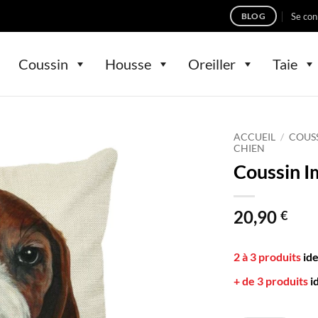
Se con
BLOG
Coussin
Housse
Oreiller
Taie
ACCUEIL
/
COUS
CHIEN
Coussin 
20,90
€
2 à 3 produits
id
+ de 3 produits
i