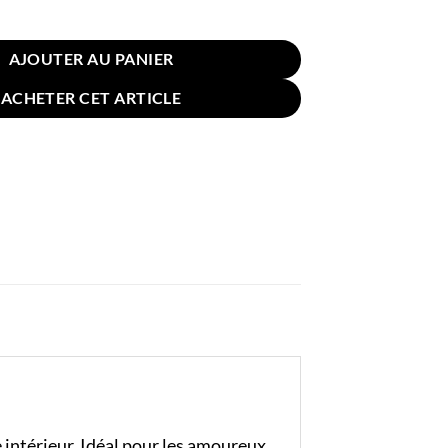
in Imprimé 45x45cm Beagle
AJOUTER AU PANIER
ACHETER CET ARTICLE
e intérieur. Idéal pour les amoureux