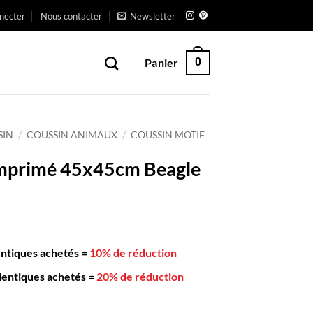
necter
Nous contacter
Newsletter
Panier
0
SIN
/
COUSSIN ANIMAUX
/
COUSSIN MOTIF
Imprimé 45x45cm Beagle
entiques achetés
=
10% de réduction
dentiques achetés
=
20% de réduction