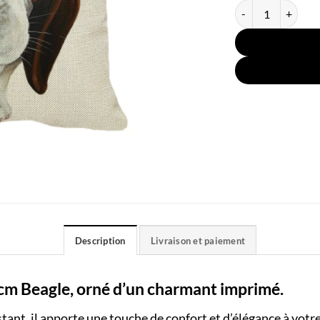
quantité de Couss
Description
Livraison et paiement
cm Beagle,
orné d’un charmant imprimé.
stant, il apporte une touche de confort et d’élégance à votr