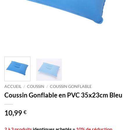
ACCUEIL
/
COUSSIN
/
COUSSIN GONFLABLE
Coussin Gonflable en PVC 35x23cm Bleu
10,99
€
2 à 3 produits
identiques achetés
=
10% de réduction