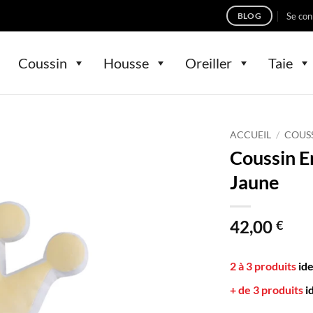
Se con
BLOG
Coussin
Housse
Oreiller
Taie
ACCUEIL
/
COUS
Coussin E
Jaune
42,00
€
2 à 3 produits
id
+ de 3 produits
i