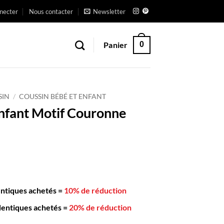
necter
Nous contacter
Newsletter
Panier
0
SIN
/
COUSSIN BÉBÉ ET ENFANT
nfant Motif Couronne
entiques achetés
=
10% de réduction
dentiques achetés
=
20% de réduction