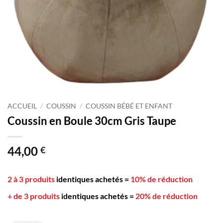
ACCUEIL
/
COUSSIN
/
COUSSIN BÉBÉ ET ENFANT
Coussin en Boule 30cm Gris Taupe
44,00
€
2 à 3 produits
identiques achetés
=
10% de réduction
+ de 3 produits
identiques achetés
=
20% de réduction