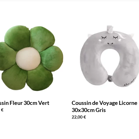
sin Fleur 30cm Vert
Coussin de Voyage Licorne
30x30cm Gris
0
€
22,00
€