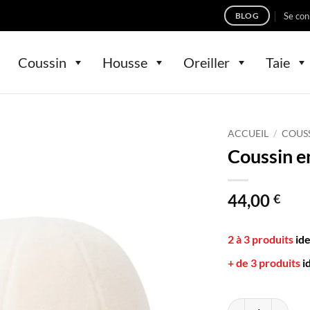
Se con
BLOG
Coussin
Housse
Oreiller
Taie
ACCUEIL
/
COUS
Coussin e
44,00
€
2 à 3 produits
id
+ de 3 produits
i
quantité de Coussi