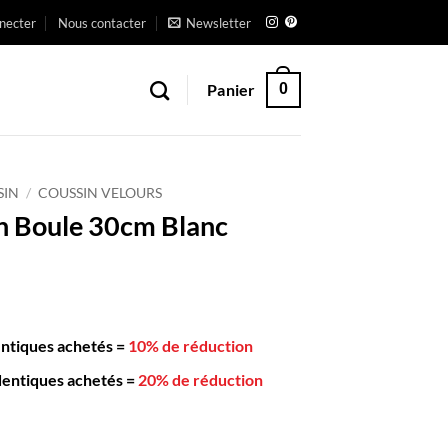
necter
Nous contacter
Newsletter
Panier
0
SIN
/
COUSSIN VELOURS
n Boule 30cm Blanc
entiques achetés
=
10% de réduction
dentiques achetés
=
20% de réduction
n en Boule 30cm Blanc