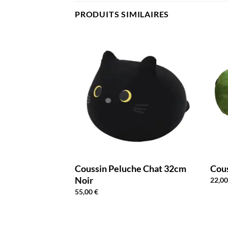
PRODUITS SIMILAIRES
30cm Bleu
Coussin Peluche Chat 32cm
Cous
Noir
22,0
55,00
€