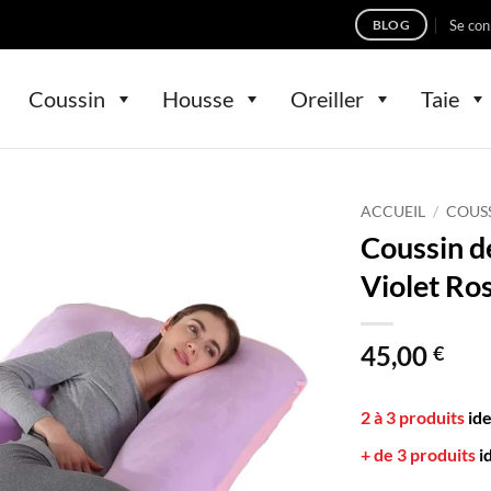
Se con
BLOG
Coussin
Housse
Oreiller
Taie
ACCUEIL
/
COUS
Coussin 
Violet Ro
45,00
€
2 à 3 produits
id
+ de 3 produits
i