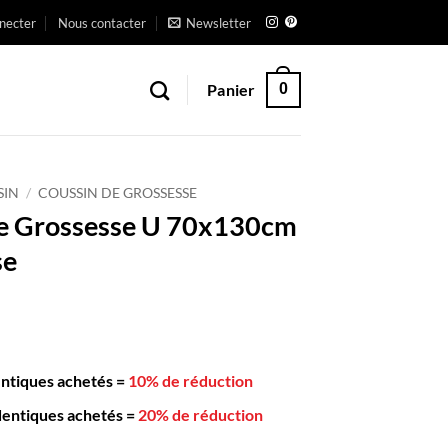
necter
Nous contacter
Newsletter
Panier
0
SIN
/
COUSSIN DE GROSSESSE
de Grossesse U 70x130cm
se
entiques achetés
=
10% de réduction
dentiques achetés
=
20% de réduction