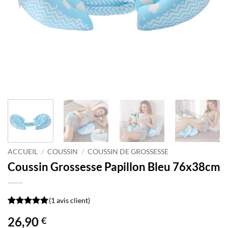
ACCUEIL
/
COUSSIN
/
COUSSIN DE GROSSESSE
Coussin Grossesse Papillon Bleu 76x38cm
(
1
avis client)
Noté
1
5
sur
26,90
€
5 basé sur