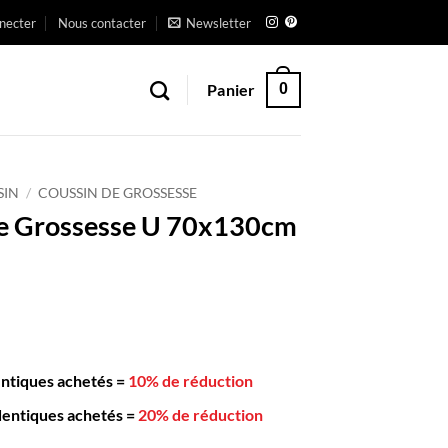
necter
Nous contacter
Newsletter
Panier
0
SIN
/
COUSSIN DE GROSSESSE
de Grossesse U 70x130cm
entiques achetés
=
10% de réduction
dentiques achetés
=
20% de réduction