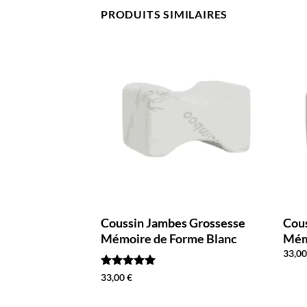
PRODUITS SIMILAIRES
ssesse U
Coussin Jambes Grossesse
Cou
nge Marron
Mémoire de Forme Blanc
Mém
33,0
Note
5
sur
33,00
€
5