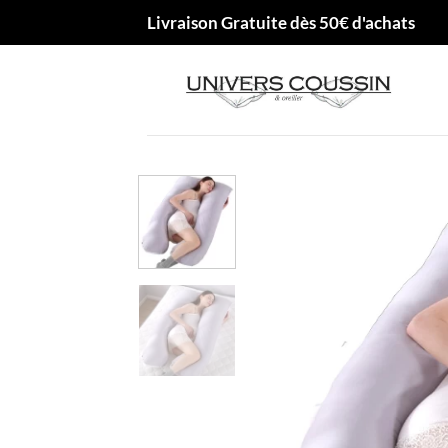
Passer
Livraison Gratuite dès 50€ d'achats
au
contenu