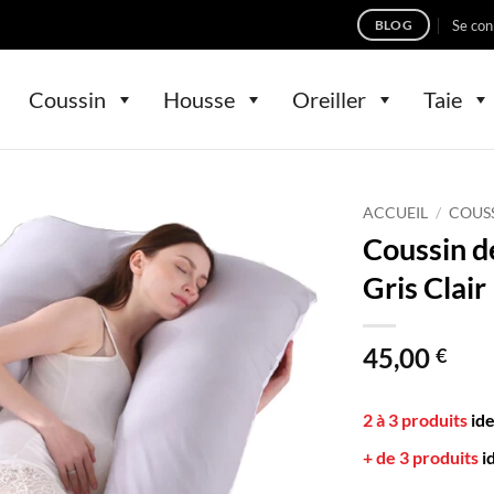
Se con
BLOG
Coussin
Housse
Oreiller
Taie
ACCUEIL
/
COUS
Coussin 
Gris Clair
45,00
€
2 à 3 produits
id
+ de 3 produits
i