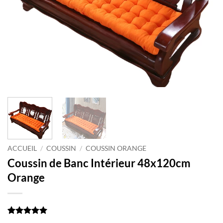
ACCUEIL
/
COUSSIN
/
COUSSIN ORANGE
Coussin de Banc Intérieur 48x120cm
Orange
Noté
1
5
sur