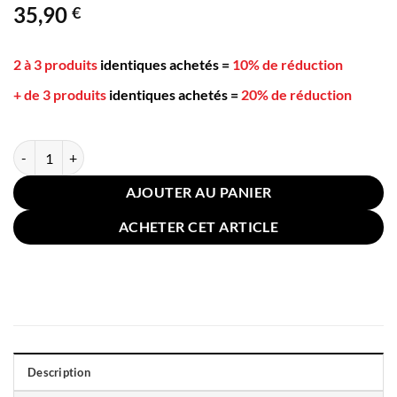
35,90
€
5 basé sur
notation
client
2 à 3 produits
identiques achetés
=
10% de réduction
+ de 3 produits
identiques achetés
=
20% de réduction
quantité de Coussin de Banc Intérieur 48x120cm Orange
AJOUTER AU PANIER
ACHETER CET ARTICLE
Description