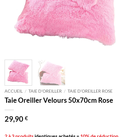
ACCUEIL
/
TAIE D'OREILLER
/
TAIE D'OREILLER ROSE
Taie Oreiller Velours 50x70cm Rose
29,90
€
2 à 3 produits
identiques achetés
=
10% de réduction