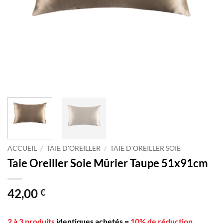
ACCUEIL
/
TAIE D'OREILLER
/
TAIE D'OREILLER SOIE
Taie Oreiller Soie Mûrier Taupe 51x91cm
42,00
€
2 à 3 produits
identiques achetés
=
10% de réduction