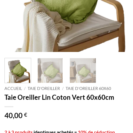
ACCUEIL
/
TAIE D'OREILLER
/
TAIE D'OREILLER 60X60
Taie Oreiller Lin Coton Vert 60x60cm
40,00
€
2 à 3 produits
identiques achetés
=
10% de réduction