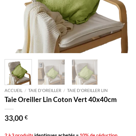
ACCUEIL
/
TAIE D'OREILLER
/
TAIE D'OREILLER LIN
Taie Oreiller Lin Coton Vert 40x40cm
33,00
€
2 à 3 produits
identiques achetés
=
10% de réduction