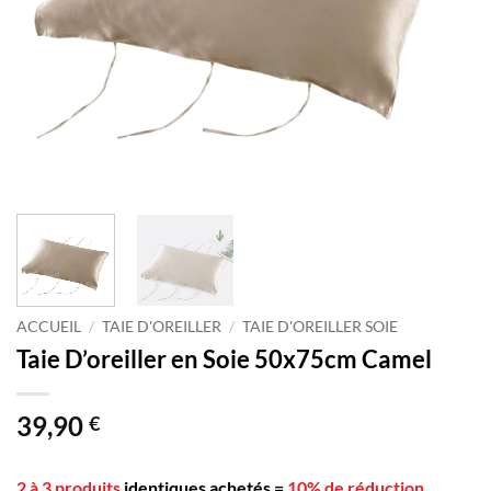
ACCUEIL
/
TAIE D'OREILLER
/
TAIE D'OREILLER SOIE
Taie D’oreiller en Soie 50x75cm Camel
39,90
€
2 à 3 produits
identiques achetés
=
10% de réduction