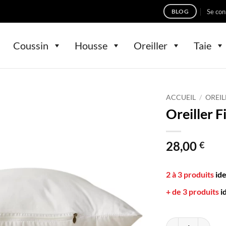
Se con
BLOG
Coussin
Housse
Oreiller
Taie
ACCUEIL
/
OREIL
Oreiller 
28,00
€
2 à 3 produits
id
+ de 3 produits
i
quantité de Oreill