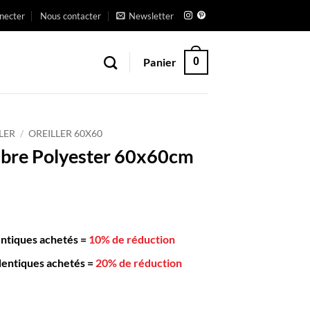
necter
Nous contacter
Newsletter
Panier
0
LER
/
OREILLER 60X60
Fibre Polyester 60x60cm
entiques achetés
=
10% de réduction
dentiques achetés
=
20% de réduction
er Fibre Polyester 60x60cm