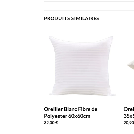
PRODUITS SIMILAIRES
Polyester
Oreiller Blanc Fibre de
Orei
Polyester 60x60cm
35x
32,00
€
20,9