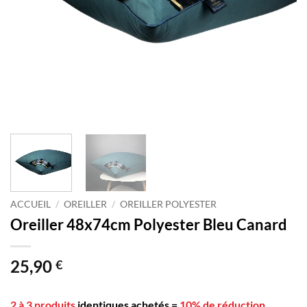
ACCUEIL
/
OREILLER
/
OREILLER POLYESTER
Oreiller 48x74cm Polyester Bleu Canard
25,90
€
2 à 3 produits
identiques achetés
=
10% de réduction