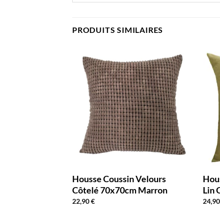
PRODUITS SIMILAIRES
n Velours
Housse Coussin Velours
Hou
cm Camel
Côtelé 70x70cm Marron
Lin 
22,90
€
24,9