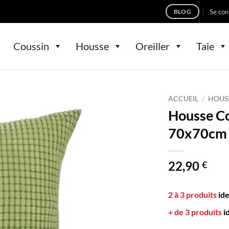
Se con
BLOG
Coussin
Housse
Oreiller
Taie
ACCUEIL
/
HOUS
Housse Co
70x70cm V
22,90
€
2 à 3 produits
id
+ de 3 produits
i