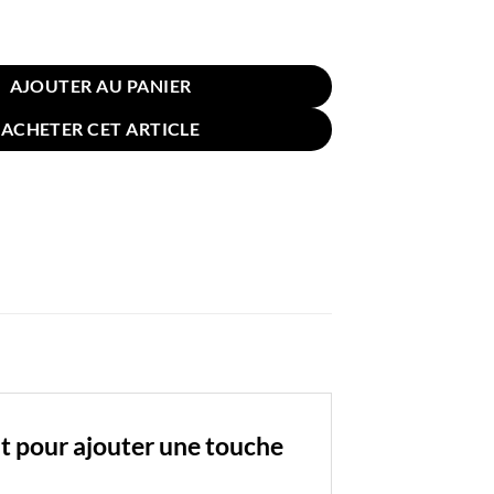
 Coussin Velours Côtelé 70x70cm Vert Clair
AJOUTER AU PANIER
ACHETER CET ARTICLE
it pour ajouter une touche