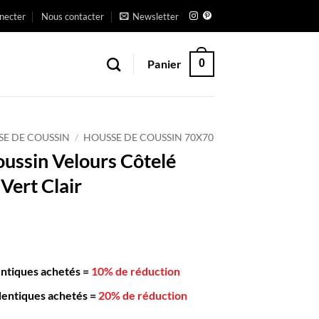
necter
Nous contacter
Newsletter
Panier
0
SE DE COUSSIN
/
HOUSSE DE COUSSIN 70X70
ussin Velours Côtelé
ert Clair
entiques achetés
=
10% de réduction
dentiques achetés
=
20% de réduction