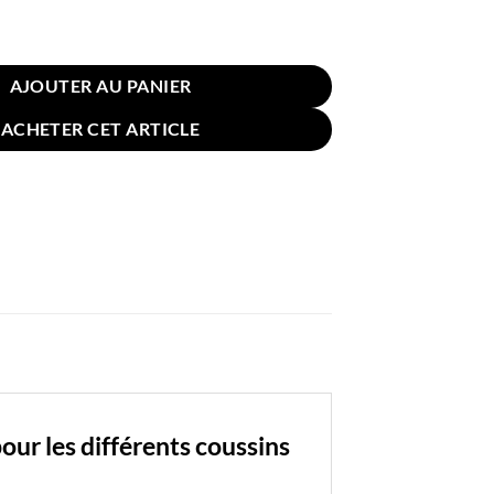
e Coussin pour Canapé Lin Coton 45x45cm Beige
AJOUTER AU PANIER
ACHETER CET ARTICLE
ur les différents coussins