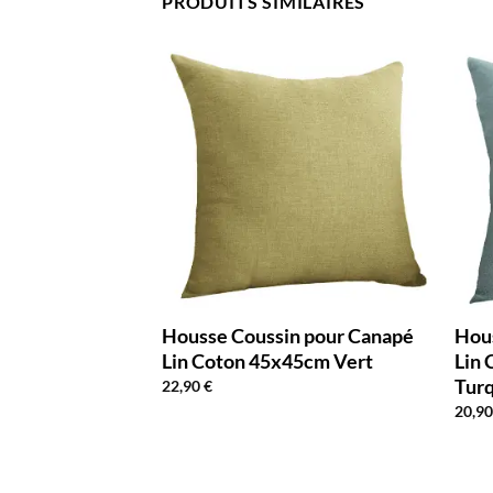
PRODUITS SIMILAIRES
n pour Canapé
Housse Coussin pour Canapé
Hou
50cm Orange
Lin Coton 45x45cm Vert
Lin
Tur
22,90
€
20,9