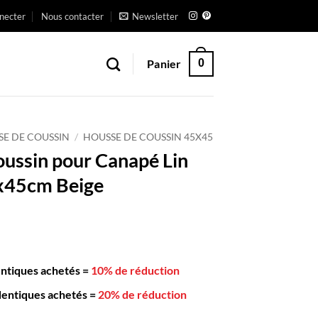
necter
Nous contacter
Newsletter
Panier
0
SE DE COUSSIN
/
HOUSSE DE COUSSIN 45X45
ussin pour Canapé Lin
x45cm Beige
entiques achetés
=
10% de réduction
dentiques achetés
=
20% de réduction