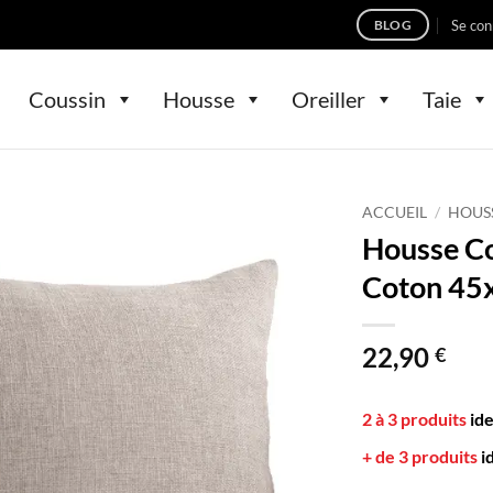
Se con
BLOG
Coussin
Housse
Oreiller
Taie
ACCUEIL
/
HOUS
Housse Co
Coton 45
22,90
€
2 à 3 produits
id
+ de 3 produits
i