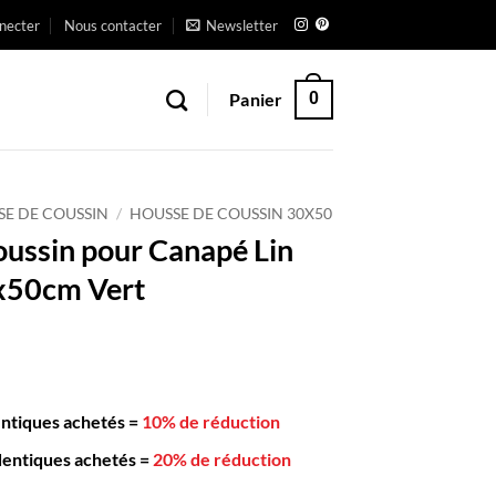
necter
Nous contacter
Newsletter
Panier
0
SE DE COUSSIN
/
HOUSSE DE COUSSIN 30X50
ussin pour Canapé Lin
x50cm Vert
entiques achetés
=
10% de réduction
dentiques achetés
=
20% de réduction