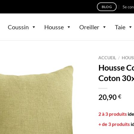
Se con
BLOG
Coussin
Housse
Oreiller
Taie
ACCUEIL
/
HOUS
Housse Co
Coton 30
20,90
€
2 à 3 produits
id
+ de 3 produits
i