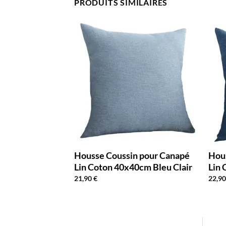
PRODUITS SIMILAIRES
n pour Canapé
Housse Coussin pour Canapé
Hou
45cm Vert
Lin Coton 40x40cm Bleu Clair
Lin
21,90
€
22,9