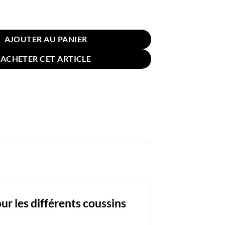
e Coussin pour Canapé Lin Coton 30x50cm Vert
AJOUTER AU PANIER
ACHETER CET ARTICLE
r les différents coussins