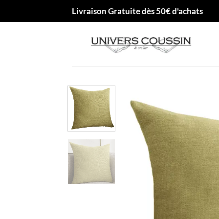
Passer
Livraison Gratuite dès 50€ d'achats
au
contenu