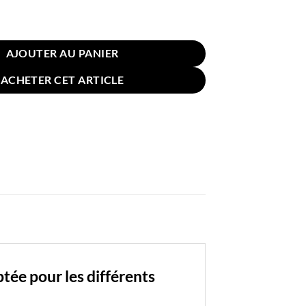
e Coussin pour Canapé Lin Coton 30x50cm Bleu Foncé
AJOUTER AU PANIER
ACHETER CET ARTICLE
ée pour les différents