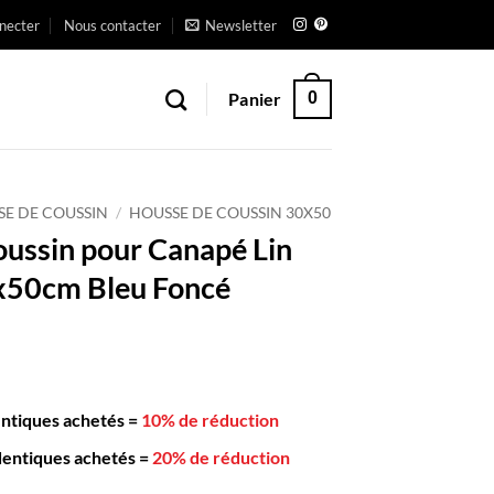
necter
Nous contacter
Newsletter
Panier
0
SE DE COUSSIN
/
HOUSSE DE COUSSIN 30X50
ussin pour Canapé Lin
x50cm Bleu Foncé
entiques achetés
=
10% de réduction
dentiques achetés
=
20% de réduction