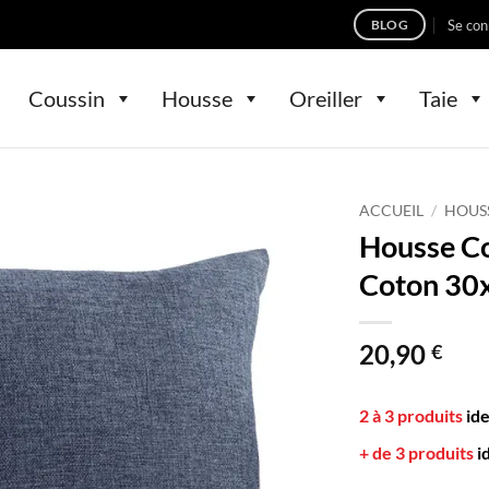
Se con
BLOG
Coussin
Housse
Oreiller
Taie
ACCUEIL
/
HOUS
Housse Co
Coton 30
20,90
€
2 à 3 produits
id
+ de 3 produits
i