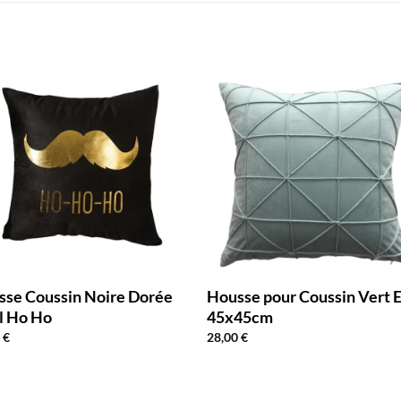
sse Coussin Noire Dorée
Housse pour Coussin Vert 
l Ho Ho
45x45cm
0
€
28,00
€