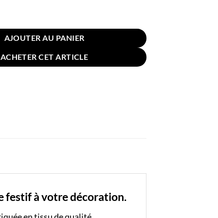
 Coussin Noire Dorée Noël Sapin
AJOUTER AU PANIER
ACHETER CET ARTICLE
festif à votre décoration.
riquée en tissu de qualité