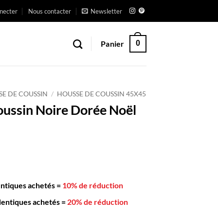
necter
Nous contacter
Newsletter
Panier
0
SE DE COUSSIN
/
HOUSSE DE COUSSIN 45X45
ussin Noire Dorée Noël
entiques achetés
=
10% de réduction
dentiques achetés
=
20% de réduction