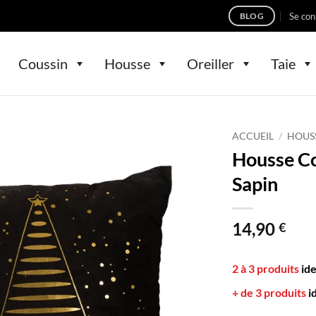
Se con
BLOG
Coussin
Housse
Oreiller
Taie
ACCUEIL
/
HOUS
Housse Co
Sapin
14,90
€
2 à 3 produits
id
+ de 3 produits
i