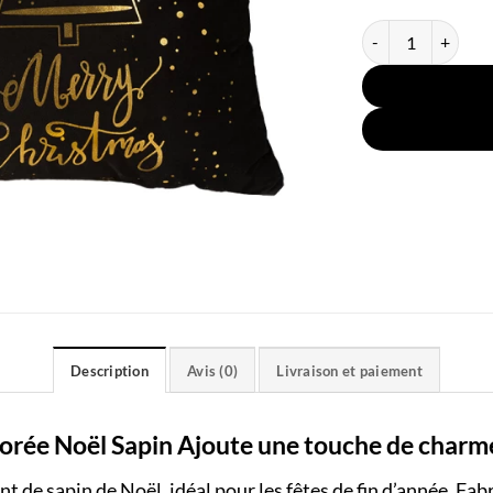
quantité de Housse
Description
Avis (0)
Livraison et paiement
rée Noël Sapin Ajoute une touche de charme 
 de sapin de Noël, idéal pour les fêtes de fin d’année. Fab