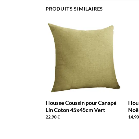
PRODUITS SIMILAIRES
n pour Canapé
Housse Coussin pour Canapé
Hou
45cm Noir
Lin Coton 45x45cm Vert
Noë
22,90
€
14,9