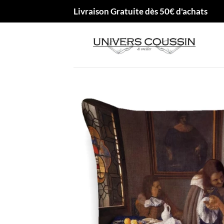
Passer
Livraison Gratuite dès 50€ d'achats
au
contenu