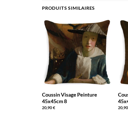
PRODUITS SIMILAIRES
anapé Lin Coton
Coussin Visage Peinture
Cous
ge
45x45cm 8
45x
20,90
€
20,9