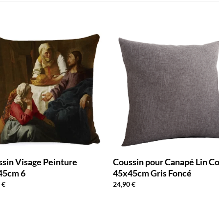
sin Visage Peinture
Coussin pour Canapé Lin C
45cm 6
45x45cm Gris Foncé
0
€
24,90
€