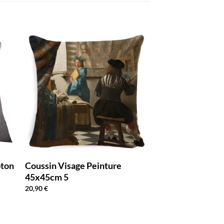
oton
Coussin Visage Peinture
45x45cm 5
20,90
€