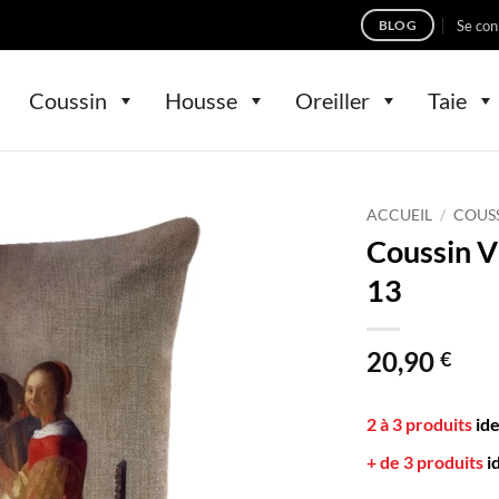
Se con
BLOG
Coussin
Housse
Oreiller
Taie
ACCUEIL
/
COUS
Coussin V
13
20,90
€
2 à 3 produits
id
+ de 3 produits
i