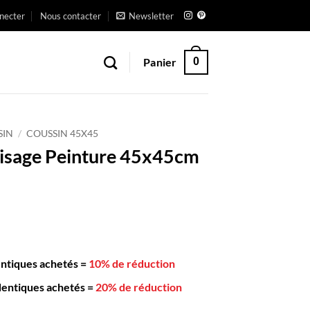
necter
Nous contacter
Newsletter
Panier
0
SIN
/
COUSSIN 45X45
isage Peinture 45x45cm
entiques achetés
=
10% de réduction
dentiques achetés
=
20% de réduction