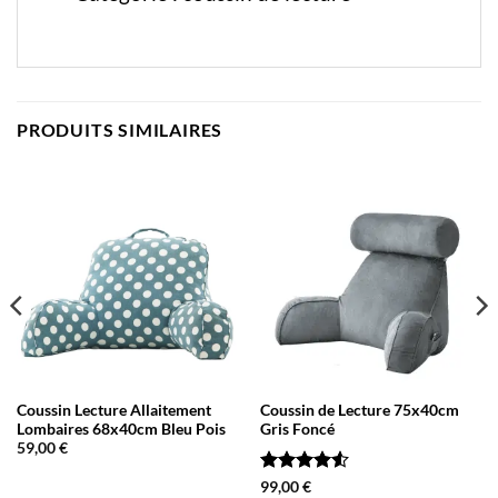
PRODUITS SIMILAIRES
Coussin Lecture Allaitement
Coussin de Lecture 75x40cm
Lombaires 68x40cm Bleu Pois
Gris Foncé
59,00
€
Note
4.5
99,00
€