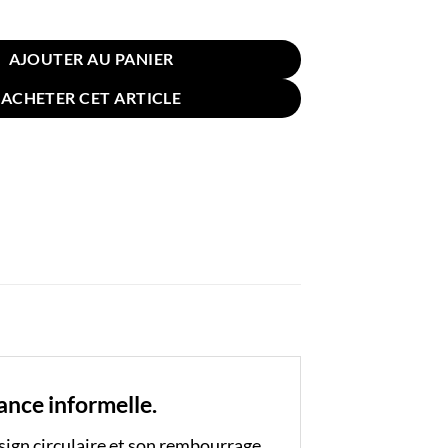
n Sol Rond 50cm Rose
AJOUTER AU PANIER
ACHETER CET ARTICLE
ance informelle.
sign circulaire et son rembourrage