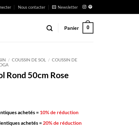
necter
Nous contacter
Newsletter
Panier
0
SIN
/
COUSSIN DE SOL
/
COUSSIN DE
YOGA
ol Rond 50cm Rose
entiques achetés
=
10% de réduction
dentiques achetés
=
20% de réduction