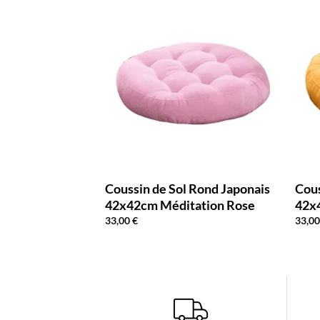
nd Japonais
Coussin de Sol Rond Japonais
Cous
 Rouge
42x42cm Méditation Rose
42x
33,00
€
33,0