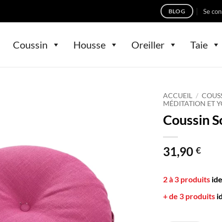
Se con
BLOG
Coussin
Housse
Oreiller
Taie
ACCUEIL
/
COUS
MÉDITATION ET 
Coussin S
31,90
€
2 à 3 produits
id
+ de 3 produits
i