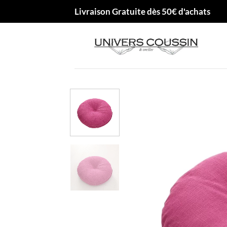
Passer
Livraison Gratuite dès 50€ d'achats
au
contenu