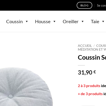
Se con
BLOG
Coussin
Housse
Oreiller
Taie
ACCUEIL
/
COUS
MÉDITATION ET 
Coussin S
31,90
€
2 à 3 produits
id
+ de 3 produits
i