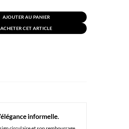
n Sol Rond 50cm Bleu Clair
AJOUTER AU PANIER
ACHETER CET ARTICLE
l’élégance informelle.
sign circulaire et son rembourrage