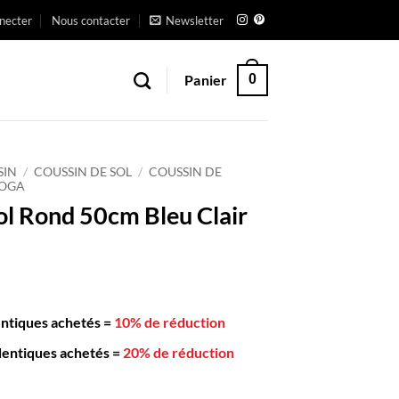
necter
Nous contacter
Newsletter
Panier
0
SIN
/
COUSSIN DE SOL
/
COUSSIN DE
YOGA
ol Rond 50cm Bleu Clair
entiques achetés
=
10% de réduction
dentiques achetés
=
20% de réduction