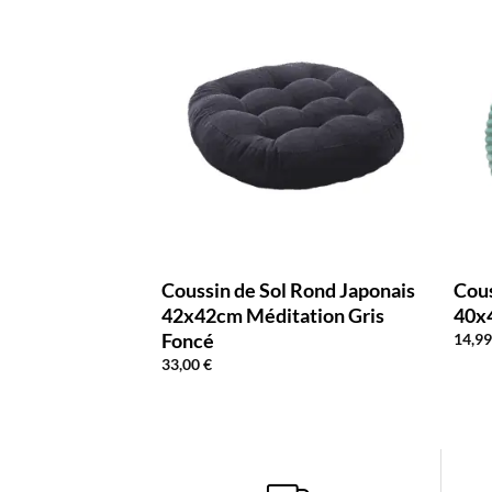
 Chaise Rond
Coussin de Sol Rond Japonais
Cous
e
42x42cm Méditation Gris
40x
Foncé
14,9
33,00
€