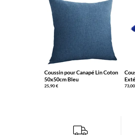
de Jardin
Coussin pour Canapé Lin Coton
Cous
x100cm Bleu
50x50cm Bleu
Ext
25,90
€
73,0