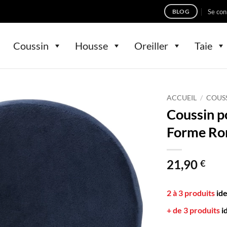
Se con
BLOG
Coussin
Housse
Oreiller
Taie
ACCUEIL
/
COUS
Coussin 
Forme Ro
21,90
€
2 à 3 produits
id
+ de 3 produits
i