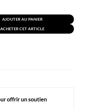
in pour Jambes Mémoire Forme Rond Bleu Marine
AJOUTER AU PANIER
ACHETER CET ARTICLE
r offrir un soutien