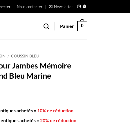
necter
Nous contacter
Newsletter
Panier
0
SIN
/
COUSSIN BLEU
pour Jambes Mémoire
nd Bleu Marine
entiques achetés
=
10% de réduction
dentiques achetés
=
20% de réduction